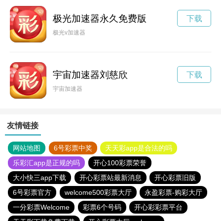
极光加速器永久免费版
下载
极光v加速器
宇宙加速器刘慈欣
下载
宇宙加速器
友情链接
网站地图
6号彩票中奖
天天彩app是合法的吗
乐彩汇app是正规的吗
开心100彩票荣誉
大小快三app下载
开心彩票站最新消息
开心彩票旧版
6号彩票官方
welcome500彩票大厅
永盈彩票-购彩大厅
一分彩票Welcome
彩票6个号码
开心彩彩票平台