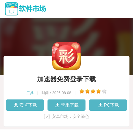
加速器免费登录下载
工具
|
时间：2026-08-08
|
安卓下载
苹果下载
PC下载
安卓市场，安全绿色