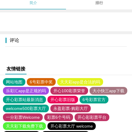
简介
排行
评论
友情链接
网站地图
6号彩票中奖
天天彩app是合法的吗
乐彩汇app是正规的吗
开心100彩票荣誉
大小快三app下载
开心彩票站最新消息
开心彩票旧版
6号彩票官方
welcome500彩票大厅
永盈彩票-购彩大厅
一分彩票Welcome
彩票6个号码
开心彩彩票平台
天天彩下载免费下载
开心彩票大厅 welcome