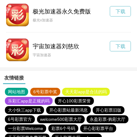
极光加速器永久免费版
下载
极光v加速器
宇宙加速器刘慈欣
下载
宇宙加速器
友情链接
网站地图
6号彩票中奖
天天彩app是合法的吗
乐彩汇app是正规的吗
开心100彩票荣誉
大小快三app下载
开心彩票站最新消息
开心彩票旧版
6号彩票官方
welcome500彩票大厅
永盈彩票-购彩大厅
一分彩票Welcome
彩票6个号码
开心彩彩票平台